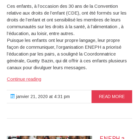
Ces enfants, à l’occasion des 30 ans de la Convention
relative aux droits de l’enfant (CDE), ont été formés sur les
droits de l’enfant et ont sensibilisé les membres de leurs
communautés sur les droits à la santé, à l’alimentation , à
l’éducation, au loisir, entre autres.
Puisque les enfants ont leur propre langage, leur propre
façon de communiquer, l’organisation ENEPH a priorisé
l’éducation par les pairs, a souligné la Coordonnatrice
générale, Guetty Bazin, qui dit offrir à ces enfants plusieurs
canaux pour divulguer leurs messages.
Quand
Continue reading
des
enfants
janvier 21, 2020 at 4:31 pm
READ MORE
attirent
l’attention
sur
le
respect
de
ENEPH a