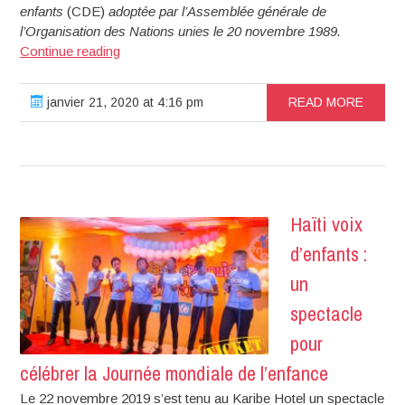
enfants
(CDE)
adoptée par l’Assemblée générale de
l’Organisation des Nations unies le 20 novembre 1989.
Donnez
Continue reading
la
voix
janvier 21, 2020 at 4:16 pm
READ MORE
aux
enfants
Haïti voix
d’enfants :
un
spectacle
pour
célébrer la Journée mondiale de l’enfance
Le 22 novembre 2019 s’est tenu au Karibe Hotel un spectacle