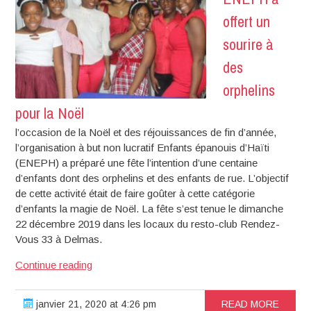
leurs
offert un
droits
sourire à
des
orphelins
pour la Noël
l’occasion de la Noël et des réjouissances de fin d’année,
l’organisation à but non lucratif Enfants épanouis d’Haïti
(ENEPH) a préparé une fête l’intention d’une centaine
d’enfants dont des orphelins et des enfants de rue. L’objectif
de cette activité était de faire goûter à cette catégorie
d’enfants la magie de Noël. La fête s’est tenue le dimanche
22 décembre 2019 dans les locaux du resto-club Rendez-
Vous 33 à Delmas.
ENEPH
Continue reading
a
offert
janvier 21, 2020 at 4:26 pm
READ MORE
un