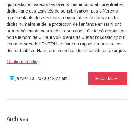
qui mettait en valeurs les talents des enfants et qui entrait en
droite ligne des activités de sensibilisation. Les différents
représentants des secteurs œuvrant dans le domaine des
droits humains et de la protection de l’enfance en Haïti ont
prononcé leur discours de circonstance. Cette cérémonie qui
porte le nom de « Haïti voix d’enfants » était l’occasion pour
les membres de l’ENEPH de faire un rappel sur la situation
des enfants en Haïti tout en mettant leurs talents en exergue.
Haïti
Continue reading
voix
d’enfants
janvier 10, 2020 at 2:24 am
READ MORE
:
un
spectacle
pour
célébrer
la
Archives
Journée
mondiale
de