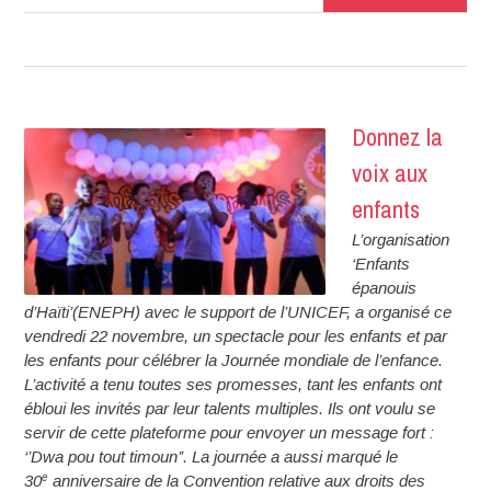
sourire
à
des
orphelins
pour
Donnez la
la
voix aux
Noël
enfants
L’organisation
‘Enfants
épanouis
d’Haïti’(ENEPH) avec le support de l’UNICEF, a organisé ce
vendredi 22 novembre, un spectacle pour les enfants et par
les enfants pour célébrer la Journée mondiale de l’enfance.
L’activité a tenu toutes ses promesses, tant les enfants ont
ébloui les invités par leur talents multiples. Ils ont voulu se
servir de cette plateforme pour envoyer un message fort :
‘’Dwa pou tout timoun’’. La journée a aussi marqué le
e
30
anniversaire de la Convention relative aux droits des